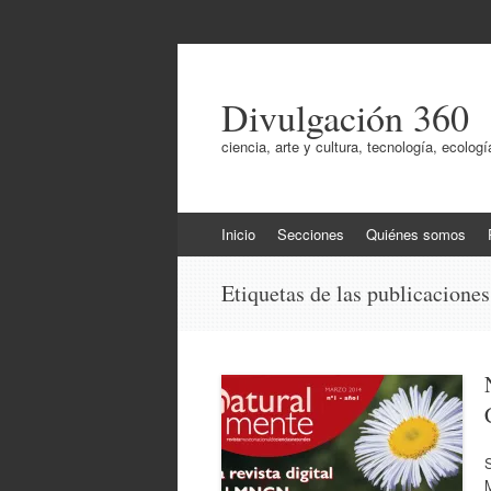
Divulgación 360
ciencia, arte y cultura, tecnología, ecol
Ir
Inicio
Secciones
Quiénes somos
al
contenido
Etiquetas de las publicacione
S