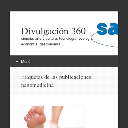
Divulgación 360
ciencia, arte y cultura, tecnología, ecología,
economía, gastronomía…
Menú
Ir
Etiquetas de las publicaciones:
al
nanomedicina
contenido