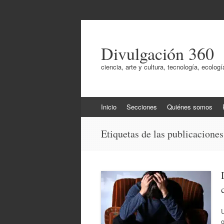
Divulgación 360
ciencia, arte y cultura, tecnología, ecol
Ir
Inicio
Secciones
Quiénes somos
al
contenido
Etiquetas de las publicacione
U