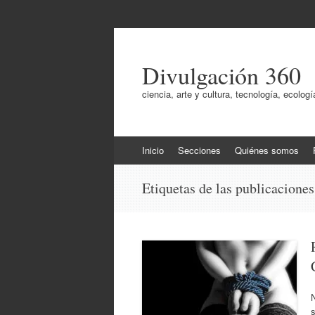
Divulgación 360
ciencia, arte y cultura, tecnología, ecol
Ir
Inicio
Secciones
Quiénes somos
al
contenido
Etiquetas de las publicacione
N