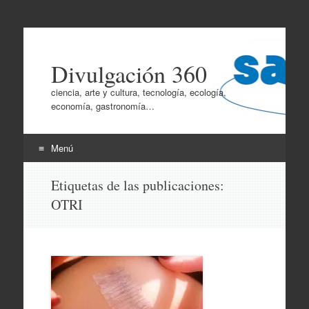
Divulgación 360
ciencia, arte y cultura, tecnología, ecología,
economía, gastronomía…
Menú
Ir
Etiquetas de las publicaciones:
al
OTRI
contenido