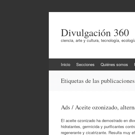
Divulgación 360
ciencia, arte y cultura, tecnología, ecol
Ir
Inicio
Secciones
Quiénes somos
al
contenido
Etiquetas de las publicacione
Ads / Aceite ozonizado, alterna
El aceite ozonizado ha demostrado en dive
hidratantes, germicida y purificantes con
regenerante y cicatrizante. Resulta muy efi