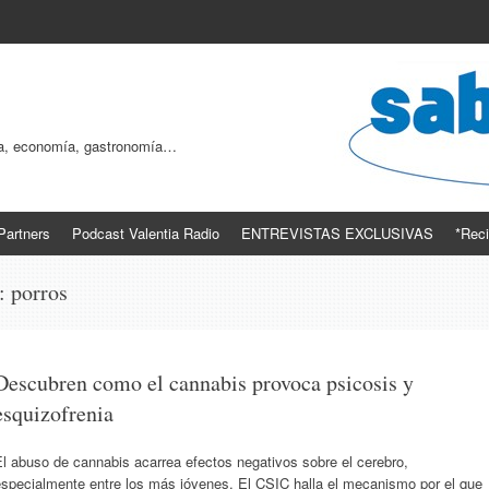
ogía, economía, gastronomía…
Partners
Podcast Valentia Radio
ENTREVISTAS EXCLUSIVAS
*Reci
s:
porros
Descubren como el cannabis provoca psicosis y
esquizofrenia
l abuso de cannabis acarrea efectos negativos sobre el cerebro,
especialmente entre los más jóvenes. El CSIC halla el mecanismo por el que