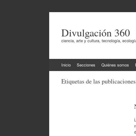
Divulgación 360
ciencia, arte y cultura, tecnología, ecol
Ir
Inicio
Secciones
Quiénes somos
al
contenido
Etiquetas de las publicacione
n