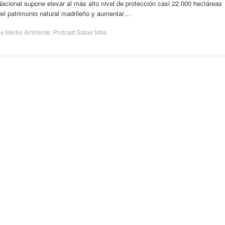
acional supone elevar al más alto nivel de protección casi 22.000 hectáreas
del patrimonio natural madrileño y aumentar…
de
Medio Ambiente
,
Podcast Saber Más
.