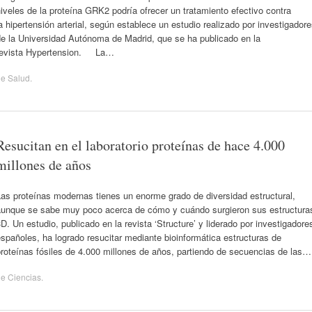
iveles de la proteína GRK2 podría ofrecer un tratamiento efectivo contra
a hipertensión arterial, según establece un estudio realizado por investigador
de la Universidad Autónoma de Madrid, que se ha publicado en la
revista Hypertension. La…
de
Salud
.
Resucitan en el laboratorio proteínas de hace 4.000
millones de años
as proteínas modernas tienes un enorme grado de diversidad estructural,
aunque se sabe muy poco acerca de cómo y cuándo surgieron sus estructura
D. Un estudio, publicado en la revista ‘Structure’ y liderado por investigadore
spañoles, ha logrado resucitar mediante bioinformática estructuras de
roteínas fósiles de 4.000 millones de años, partiendo de secuencias de las…
de
Ciencias
.