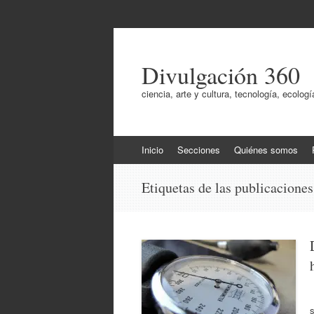
Divulgación 360
ciencia, arte y cultura, tecnología, ecol
Ir
Inicio
Secciones
Quiénes somos
al
contenido
Etiquetas de las publicacione
L
s