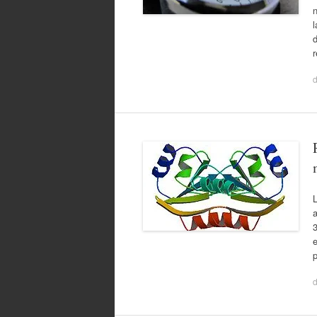
n
l
L
3
e
p