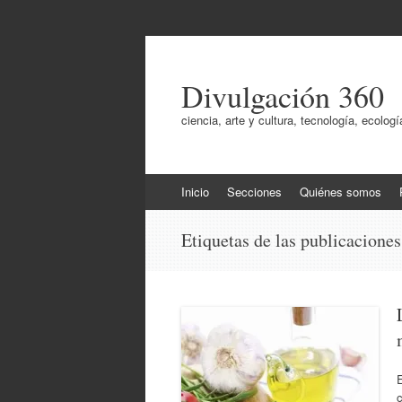
Divulgación 360
ciencia, arte y cultura, tecnología, ecol
Ir
Inicio
Secciones
Quiénes somos
al
contenido
Etiquetas de las publicacione
E
c