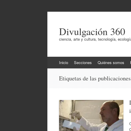
Divulgación 360
ciencia, arte y cultura, tecnología, ecol
Ir
Inicio
Secciones
Quiénes somos
al
contenido
Etiquetas de las publicacione
C