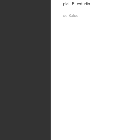
piel. El estudio…
de
Salud
.