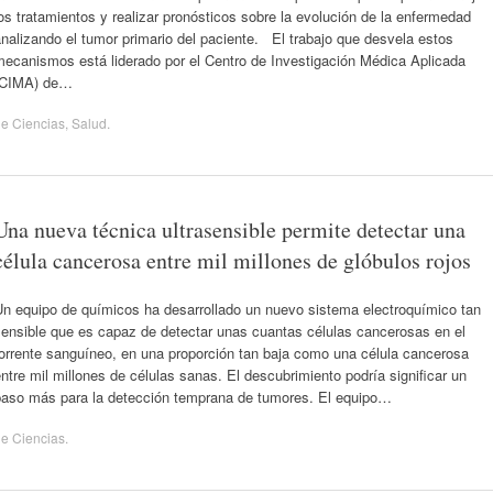
os tratamientos y realizar pronósticos sobre la evolución de la enfermedad
nalizando el tumor primario del paciente. El trabajo que desvela estos
mecanismos está liderado por el Centro de Investigación Médica Aplicada
(CIMA) de…
de
Ciencias
,
Salud
.
Una nueva técnica ultrasensible permite detectar una
célula cancerosa entre mil millones de glóbulos rojos
Un equipo de químicos ha desarrollado un nuevo sistema electroquímico tan
sensible que es capaz de detectar unas cuantas células cancerosas en el
orrente sanguíneo, en una proporción tan baja como una célula cancerosa
ntre mil millones de células sanas. El descubrimiento podría significar un
paso más para la detección temprana de tumores. El equipo…
de
Ciencias
.