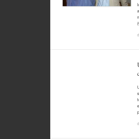
l
a
t
e