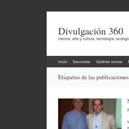
Divulgación 360
ciencia, arte y cultura, tecnología, ecol
Ir
Inicio
Secciones
Quiénes somos
al
contenido
Etiquetas de las publicacione