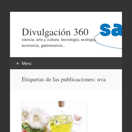
Divulgación 360
ciencia, arte y cultura, tecnología, ecología,
economía, gastronomía…
Menú
Ir
Etiquetas de las publicaciones:
uva
al
contenido