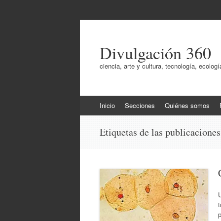
Divulgación 360
ciencia, arte y cultura, tecnología, ecol
Ir
Inicio
Secciones
Quiénes somos
al
contenido
Etiquetas de las publicacione
t
p