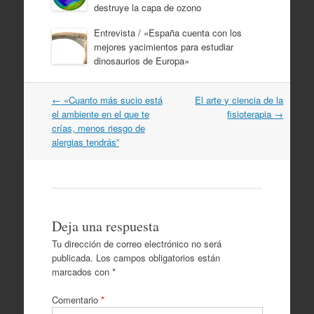
destruye la capa de ozono
Entrevista / «España cuenta con los
mejores yacimientos para estudiar
dinosaurios de Europa»
Navegación
←
«Cuanto más sucio está
El arte y ciencia de la
por
el ambiente en el que te
fisioterapia
→
artículos
crías, menos riesgo de
alergias tendrás”
Deja una respuesta
Tu dirección de correo electrónico no será
publicada.
Los campos obligatorios están
marcados con
*
Comentario
*