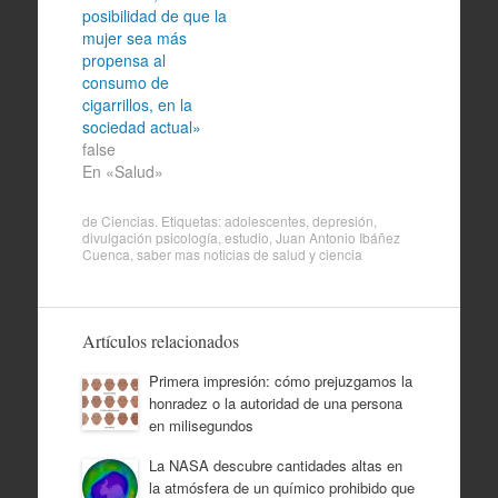
posibilidad de que la
mujer sea más
propensa al
consumo de
cigarrillos, en la
sociedad actual»
false
En «Salud»
de
Ciencias
. Etiquetas:
adolescentes
,
depresión
,
divulgación psicología
,
estudio
,
Juan Antonio Ibáñez
Cuenca
,
saber mas noticias de salud y ciencia
Artículos relacionados
Primera impresión: cómo prejuzgamos la
honradez o la autoridad de una persona
en milisegundos
La NASA descubre cantidades altas en
la atmósfera de un químico prohibido que