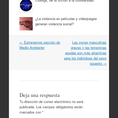
Cíborgs, de la ficción a la cotidianidad
¿La violencia en películas y videojuegos
generan violencia social?
Navegación
←
Estrenamos sección de
Las voces masculinas
por
Medio Ambiente
graves y las femeninas
artículos
agudas son más atractivas
para los individuos del sexo
opuesto
→
Deja una respuesta
Tu dirección de correo electrónico no será
publicada.
Los campos obligatorios están
marcados con
*