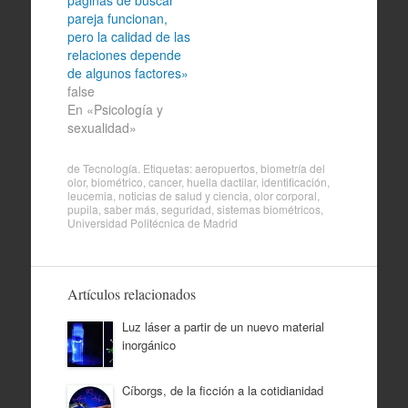
páginas de buscar
pareja funcionan,
pero la calidad de las
relaciones depende
de algunos factores»
false
En «Psicología y
sexualidad»
de
Tecnología
. Etiquetas:
aeropuertos
,
biometría del
olor
,
biométrico
,
cancer
,
huella dactilar
,
identificación
,
leucemia
,
noticias de salud y ciencia
,
olor corporal
,
pupila
,
saber más
,
seguridad
,
sistemas biométricos
,
Universidad Politécnica de Madrid
Artículos relacionados
Luz láser a partir de un nuevo material
inorgánico
Cíborgs, de la ficción a la cotidianidad