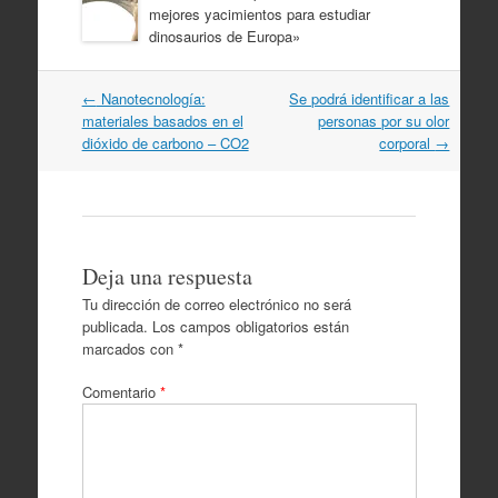
mejores yacimientos para estudiar
dinosaurios de Europa»
Navegación
←
Nanotecnología:
Se podrá identificar a las
por
materiales basados en el
personas por su olor
artículos
dióxido de carbono – CO2
corporal
→
Deja una respuesta
Tu dirección de correo electrónico no será
publicada.
Los campos obligatorios están
marcados con
*
Comentario
*