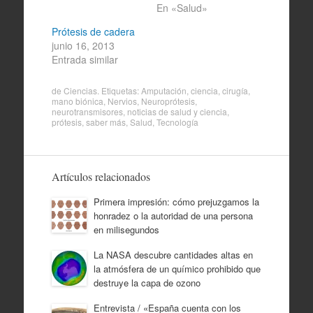
En «Salud»
Prótesis de cadera
junio 16, 2013
Entrada similar
de
Ciencias
. Etiquetas:
Amputación
,
ciencia
,
cirugía
,
mano biónica
,
Nervios
,
Neuroprótesis
,
neurotransmisores
,
noticias de salud y ciencia
,
prótesis
,
saber más
,
Salud
,
Tecnología
Artículos relacionados
Primera impresión: cómo prejuzgamos la
honradez o la autoridad de una persona
en milisegundos
La NASA descubre cantidades altas en
la atmósfera de un químico prohibido que
destruye la capa de ozono
Entrevista / «España cuenta con los