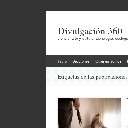
Divulgación 360
ciencia, arte y cultura, tecnología, ecol
Ir
Inicio
Secciones
Quiénes somos
al
contenido
Etiquetas de las publicacione
U
h