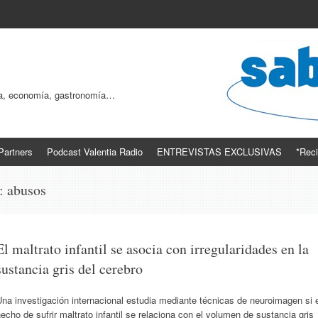
ogía, economía, gastronomía…
Partners
Podcast Valentia Radio
ENTREVISTAS EXCLUSIVAS
*Reci
s:
abusos
El maltrato infantil se asocia con irregularidades en la
sustancia gris del cerebro
na investigación internacional estudia mediante técnicas de neuroimagen si 
echo de sufrir maltrato infantil se relaciona con el volumen de sustancia gris