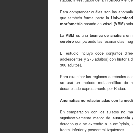
Para comprender cuáles son las anomalías
que también forma parte la
Universida
morfometría
basada en
vóxel (VBM)
sobre
La
VBM
es una
técnica de análisis e
cerebro
comparando las resonancias magn
El estudio incluyó doce conjuntos dif
adolescentes y 275 adultos) con historia d
306 adultos).
Para examinar las regiones cerebrales co
se usó un método metaanalítico de ne
desarrollado expresamente por Radua.
Anomalías no relacionadas con la med
En comparación con los sujetos no mal
significativamente menor de
sustancia
derecho que se extendía a la amígdala, l
frontal inferior y poscentral izquierdos.