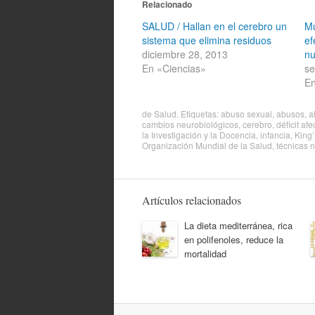
Relacionado
SALUD / Hallan en el cerebro un
Mú
sistema que elimina residuos
ef
diciembre 28, 2013
nu
En «Ciencias»
se
En
de
Salud
. Etiquetas:
abuso sexual
,
abusos
,
a
cambios neurobiológicos
,
cerebro
,
déficit afe
la Investigación y la Docencia
,
infancia
,
King’
Organización Mundial de la Salud
,
técnicas 
Artículos relacionados
La dieta mediterránea, rica
en polifenoles, reduce la
mortalidad