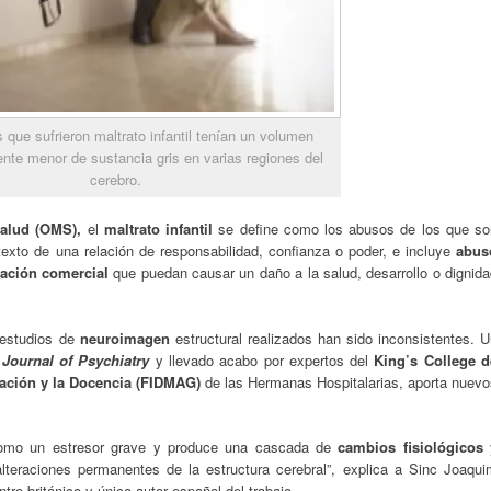
 que sufrieron maltrato infantil tenían un volumen
ente menor de sustancia gris en varias regiones del
cerebro.
Salud (OMS),
el
maltrato infantil
se define como los abusos de los que so
exto de una relación de responsabilidad, confianza o poder, e incluye
abus
tación comercial
que puedan causar un daño a la salud, desarrollo o dignida
 estudios de
neuroimagen
estructural realizados han sido inconsistentes. 
Journal of Psychiatry
y llevado acabo por expertos del
King’s College d
gación y la Docencia (FIDMAG)
de las Hermanas Hospitalarias, aporta nuevo
como un estresor grave y produce una cascada de
cambios fisiológicos
teraciones permanentes de la estructura cerebral”, explica a Sinc Joaqui
ro británico y único autor español del trabajo.