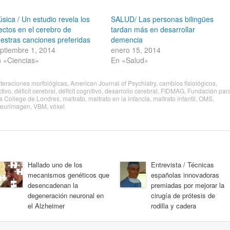
sica / Un estudio revela los
SALUD/ Las personas bilingües
ectos en el cerebro de
tardan más en desarrollar
estras canciones preferidas
demencia
ptiembre 1, 2014
enero 15, 2014
 «Ciencias»
En «Salud»
lteraciones morfológicas
,
American Journal of Psychiatry
,
cambios fisiológicos
,
ctivo
,
déficit cerebral
,
déficit cognitivo
,
desarrollo cerebral
,
FIDMAG
,
Fundación par
s College de Londres
,
maltrato
,
maltrato en la infancia
,
maltrato infantil
,
OMS
,
neurimagen
,
VBM
,
vóxel
Hallado uno de los
Entrevista / Técnicas
mecanismos genéticos que
españolas innovadoras
desencadenan la
premiadas por mejorar la
degeneración neuronal en
cirugía de prótesis de
el Alzheimer
rodilla y cadera