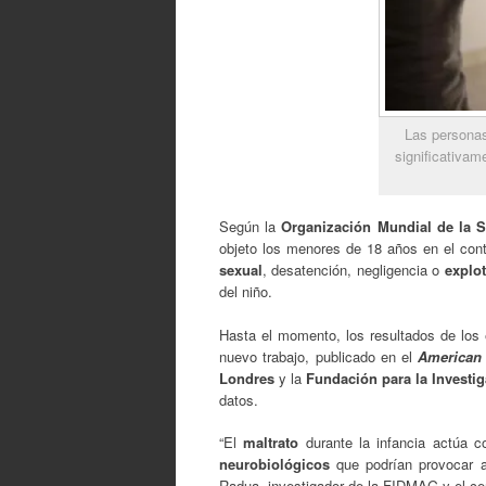
Las personas
significativam
Según la
Organización Mundial de la 
objeto los menores de 18 años en el cont
sexual
, desatención, negligencia o
explo
del niño.
Hasta el momento, los resultados de los
nuevo trabajo, publicado en el
American 
Londres
y la
Fundación para la Investi
datos.
“El
maltrato
durante la infancia actúa 
neurobiológicos
que podrían provocar al
Radua, investigador de la FIDMAG y el cent