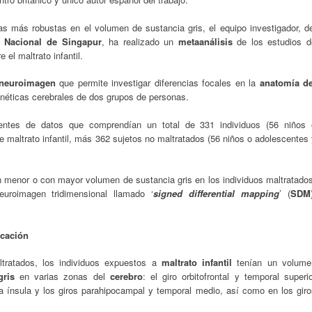
 más robustas en el volumen de sustancia gris, el equipo investigador, de
d Nacional de Singapur
, ha realizado un
metaanálisis
de los estudios d
 el maltrato infantil.
n neuroimagen
que permite investigar diferencias focales en la
anatomía de
éticas cerebrales de dos grupos de personas.
erentes de datos que comprendían un total de 331 individuos (56 niños 
e maltrato infantil, más 362 sujetos no maltratados (56 niños o adolescentes
n menor o con mayor volumen de sustancia gris en los individuos maltratados
uroimagen tridimensional llamado ‘
signed differential mapping
’ (
SDM
icación
tratados, los individuos expuestos a
maltrato infantil
tenían un volume
 gris
en varias zonas del
cerebro
: el giro orbitofrontal y temporal superi
a ínsula y los giros parahipocampal y temporal medio, así como en los giro