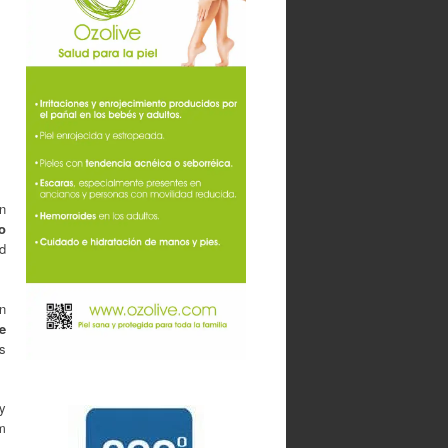
n
o
d
Un
e
s
y
m