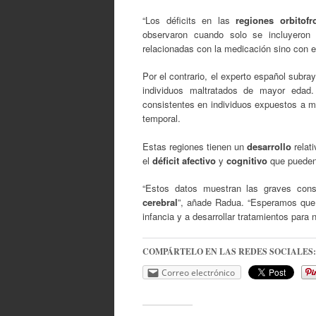
“Los déficits en las
regiones orbitofr
observaron cuando solo se incluyeron
relacionadas con la medicación sino con e
Por el contrario, el experto español subra
individuos maltratados de mayor edad
consistentes en individuos expuestos a mal
temporal.
Estas regiones tienen un
desarrollo
relat
el
déficit afectivo
y
cognitivo
que pueden s
“Estos datos muestran las graves con
cerebral
”, añade Radua. “Esperamos que 
infancia y a desarrollar tratamientos para
COMPÁRTELO EN LAS REDES SOCIALES:
Correo electrónico