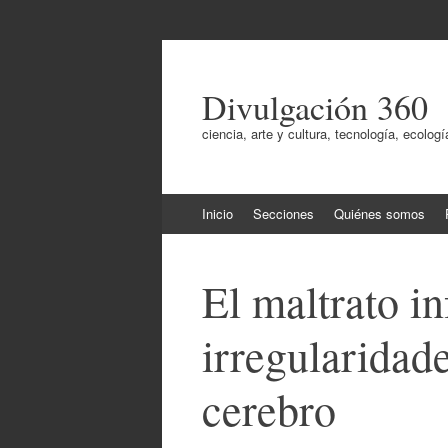
Divulgación 360
ciencia, arte y cultura, tecnología, ecol
Ir
Inicio
Secciones
Quiénes somos
al
contenido
El maltrato in
irregularidade
cerebro