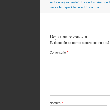
Navegación
←
La energía geotérmica de España puede
por
veces la capacidad eléctrica actual
artículos
Deja una respuesta
Tu dirección de correo electrónico no será
Comentario
*
Nombre
*