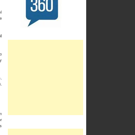
l
e
l
o
 y
,
),
n
or
s