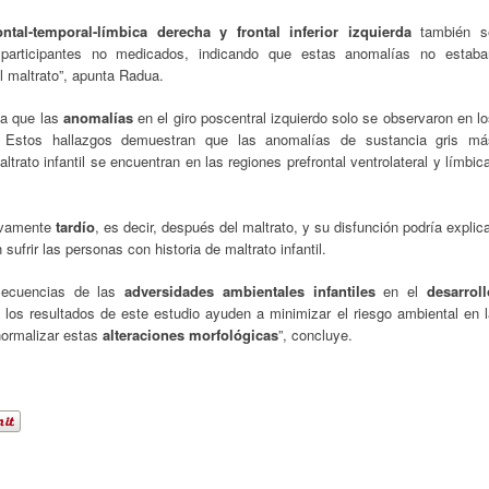
ontal-temporal-límbica derecha
y frontal inferior izquierda
también s
 participantes no medicados, indicando que estas anomalías no estaba
l maltrato”, apunta Radua.
ya que las
anomalías
en el giro poscentral izquierdo solo se observaron en l
. Estos hallazgos demuestran que las anomalías de sustancia gris má
trato infantil se encuentran en las regiones prefrontal ventrolateral y límbic
ivamente
tardío
, es decir, después del maltrato, y su disfunción podría explic
ufrir las personas con historia de maltrato infantil.
secuencias de las
adversidades ambientales infantiles
en el
desarroll
los resultados de este estudio ayuden a minimizar el riesgo ambiental en l
 normalizar estas
alteraciones morfológicas
”, concluye.