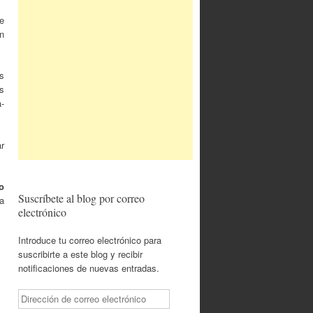
e
n
os
s
a-
ar
o
Suscríbete al blog por correo
a
electrónico
Introduce tu correo electrónico para
suscribirte a este blog y recibir
notificaciones de nuevas entradas.
Dirección
de