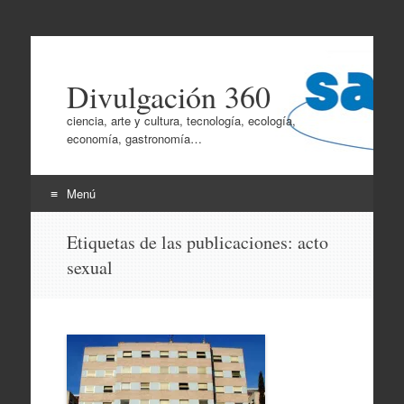
Divulgación 360
ciencia, arte y cultura, tecnología, ecología,
economía, gastronomía…
Menú
Ir
Etiquetas de las publicaciones:
acto
al
sexual
contenido