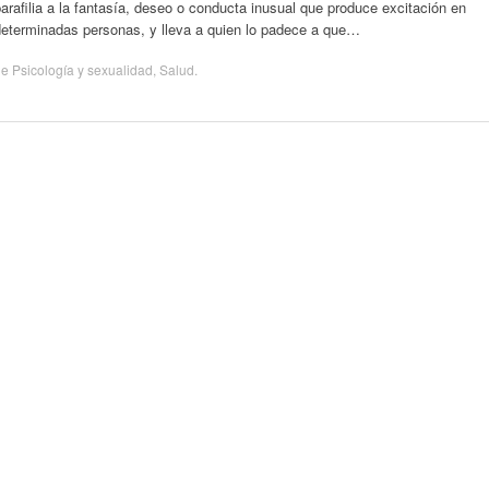
arafilia a la fantasía, deseo o conducta inusual que produce excitación en
determinadas personas, y lleva a quien lo padece a que…
de
Psicología y sexualidad
,
Salud
.