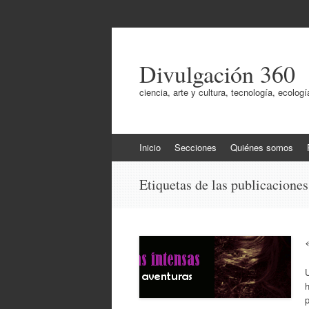
Divulgación 360
ciencia, arte y cultura, tecnología, ecol
Ir
Inicio
Secciones
Quiénes somos
al
contenido
Etiquetas de las publicacione
U
h
p