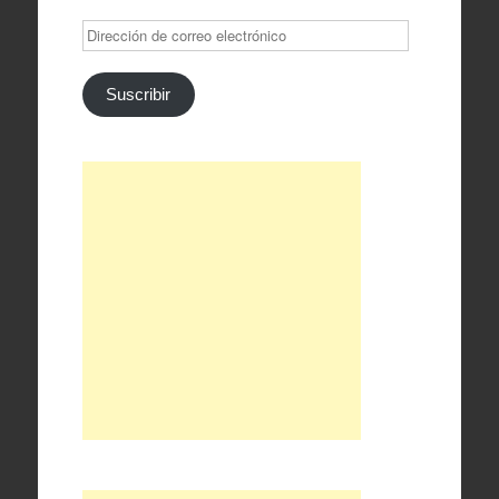
Dirección
de
correo
electrónico
Suscribir