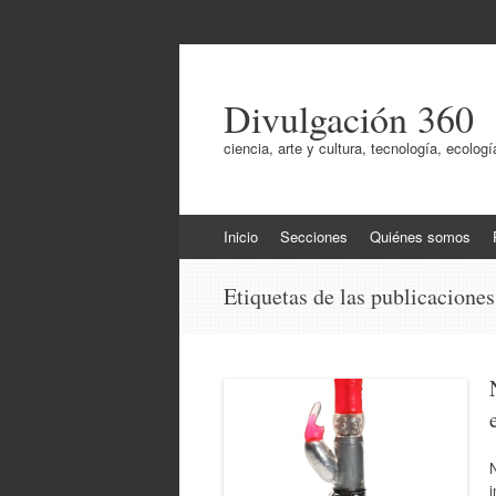
Divulgación 360
ciencia, arte y cultura, tecnología, ecol
Ir
Inicio
Secciones
Quiénes somos
al
contenido
Etiquetas de las publicacione
N
i