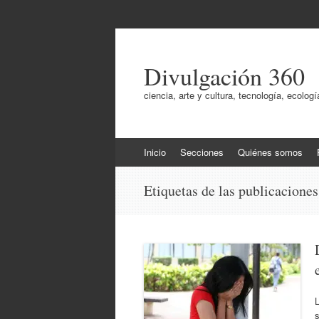
Divulgación 360
ciencia, arte y cultura, tecnología, ecol
Ir
Inicio
Secciones
Quiénes somos
al
contenido
Etiquetas de las publicacione
L
s