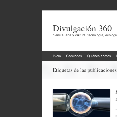
Divulgación 360
ciencia, arte y cultura, tecnología, ecol
Ir
Inicio
Secciones
Quiénes somos
al
contenido
Etiquetas de las publicacione
r