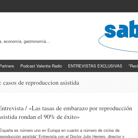
ogía, economía, gastronomía…
Partners
Podcast Valentia Radio
ENTREVISTAS EXCLUSIVAS
*Reci
s:
casos de reproduccion asistida
Entrevista / «Las tasas de embarazo por reproducción
asistida rondan el 90% de éxito»
“España es número uno en Europa en cuanto a número de ciclos de
eproducción asistida” Entrevista con el Doctor Julio Herrero, director y