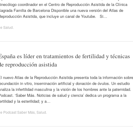
inecólogo coordinador en el Centro de Reproducción Asistida de la Clínica
Sagrada Familia de Barcelona Disponible una nueva versión del Atlas de
Reproducción Asistida, que incluye un canal de Youtube. Si…
de
Salud
.
España es líder en tratamientos de fertilidad y técnicas
de reproducción asistida
l nuevo Atlas de la Reproducción Asistida presenta toda la información sobr
ecundación in vitro, inseminación artificial y donación de óvulos. Un estudio
naliza la infertilidad masculina y la visión de los hombres ante la paternidad.
odcast. ‘Saber Más. Noticias de salud y ciencia’ dedica un programa a la
ertilidad y la esterilidad; y a…
de
Podcast Saber Más
,
Salud
.