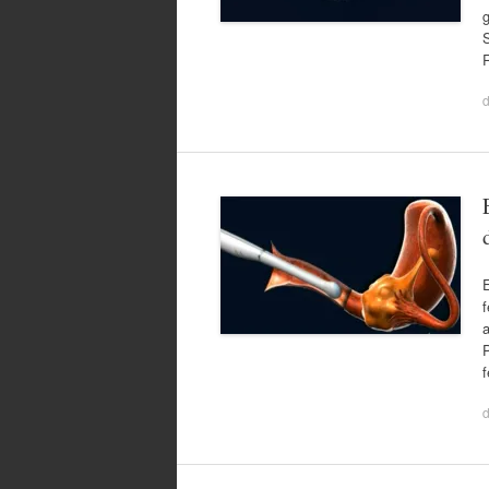
g
E
f
a
P
f