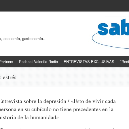
ogía, economía, gastronomía…
Partners
Podcast Valentia Radio
ENTREVISTAS EXCLUSIVAS
*Reci
s:
estrés
Entrevista sobre la depresión / «Esto de vivir cada
persona en su cubículo no tiene precedentes en la
historia de la humanidad»