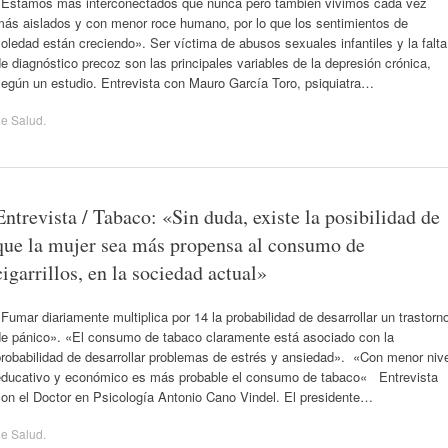
«Estamos más interconectados que nunca pero también vivimos cada vez
más aislados y con menor roce humano, por lo que los sentimientos de
oledad están creciendo». Ser víctima de abusos sexuales infantiles y la falta
e diagnóstico precoz son las principales variables de la depresión crónica,
según un estudio. Entrevista con Mauro García Toro, psiquiatra…
de
Salud
.
Entrevista / Tabaco: «Sin duda, existe la posibilidad de
que la mujer sea más propensa al consumo de
cigarrillos, en la sociedad actual»
Fumar diariamente multiplica por 14 la probabilidad de desarrollar un trastorn
de pánico». «El consumo de tabaco claramente está asociado con la
robabilidad de desarrollar problemas de estrés y ansiedad». «Con menor niv
educativo y económico es más probable el consumo de tabaco« Entrevista
con el Doctor en Psicología Antonio Cano Vindel. El presidente…
de
Salud
.