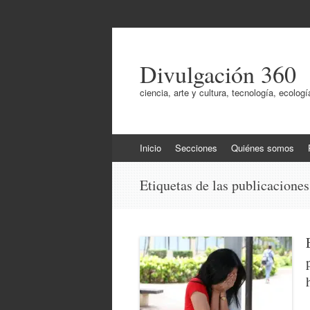
Divulgación 360
ciencia, arte y cultura, tecnología, ecol
Ir
Inicio
Secciones
Quiénes somos
al
contenido
Etiquetas de las publicacione