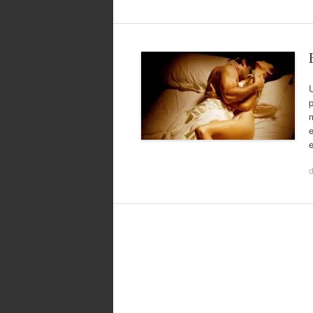
U
p
e
e