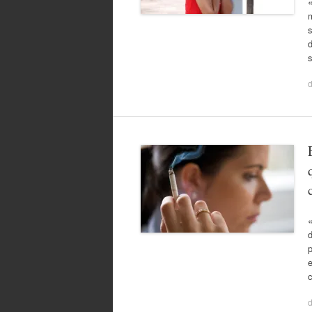
s
d
«
p