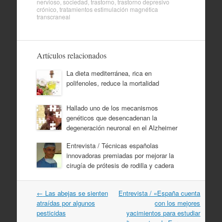
nervioso
,
sociedad
,
trastorno
,
trastorno depresivo
crónico
,
tratamientos estimulación magnética
transcraneal
Artículos relacionados
La dieta mediterránea, rica en
polifenoles, reduce la mortalidad
Hallado uno de los mecanismos
genéticos que desencadenan la
degeneración neuronal en el Alzheimer
Entrevista / Técnicas españolas
innovadoras premiadas por mejorar la
cirugía de prótesis de rodilla y cadera
Navegación
←
Las abejas se sienten
Entrevista / «España cuenta
por
atraídas por algunos
con los mejores
artículos
pesticidas
yacimientos para estudiar