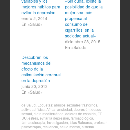
variables y los
«Sin duda, existe la
mejores hábitos para
posibilidad de que la
evitar la depresión
mujer sea más
enero 2, 2014
propensa al
En «Salud»
consumo de
cigarrillos, en la
sociedad actual»
diciembre 23, 2015
En «Salud»
Descubren los
mecanismos del
efecto de la
estimulación cerebral
en la depresión
junio 20, 2013
En «Salud»
de
Salud
. Etiquetas:
abusos sexuales trastornos
,
actividad física
,
África
,
ansiedad
,
depresión
,
deseo
sexual
,
dieta mediterránea
,
dolores de espalda
,
EE
UU
,
estrés
,
evitar la depresión
,
farmacológica
,
farmacoterapia
,
Investigación
,
Islas Baleares
,
profesor
,
psicoterapia
,
resilencia
,
salud mental
,
sistema