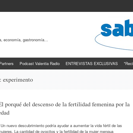
ogía, economía, gastronomía…
Partners
Podcast Valentia Radio
ENTREVISTAS EXCLUSIVAS
*Reci
s:
experimento
El porqué del descenso de la fertilidad femenina por la
edad
n nuevo descubrimiento podría ayudar a aumentar la vida fértil de las
ujeres. La cantidad de ovocitos y la fertilidad de la mujer mengua