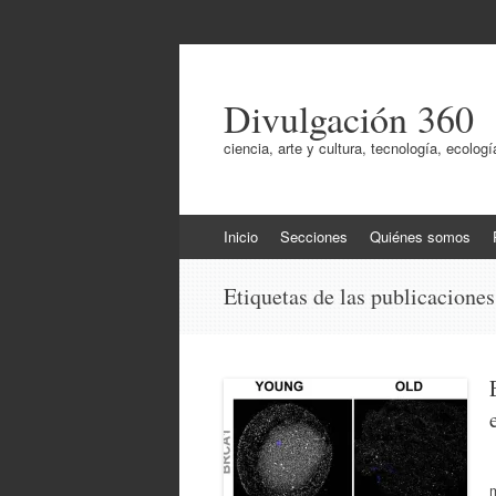
Divulgación 360
ciencia, arte y cultura, tecnología, ecol
Ir
Inicio
Secciones
Quiénes somos
al
contenido
Etiquetas de las publicacione
U
m