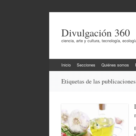
Divulgación 360
ciencia, arte y cultura, tecnología, ecol
Ir
Inicio
Secciones
Quiénes somos
al
contenido
Etiquetas de las publicacione
E
c