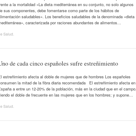
rente a la mortalidad «La dieta mediterránea en su conjunto, no solo algunos
de sus componentes, debe fomentarse como parte de los hábitos de
limentación saludables». Los beneficios saludables de la denominada «dieta
mediterránea», caracterizada por raciones abundantes de alimentos…
de
Salud
.
Uno de cada cinco españoles sufre estreñimiento
El estreñimiento afecta al doble de mujeres que de hombres Los españoles
consumen la mitad de la fibra diaria recomendada El estreñimiento afecta en
España a entre un 12-20% de la población, más en la ciudad que en el campo
siendo el doble de frecuente en las mujeres que en los hombres; y supone…
de
Salud
.