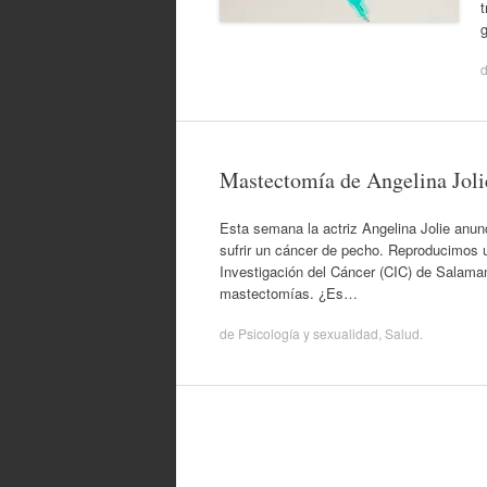
t
Mastectomía de Angelina Jolie
Esta semana la actriz Angelina Jolie anun
sufrir un cáncer de pecho. Reproducimos u
Investigación del Cáncer (CIC) de Salama
mastectomías. ¿Es…
de
Psicología y sexualidad
,
Salud
.