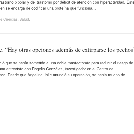
rastorno bipolar y del trastorno por déficit de atención con hiperactividad. Est
gen se encarga de codificar una proteína que funciona…
de
Ciencias
,
Salud
.
. “Hay otras opciones además de extirparse los pechos
ció que se había sometido a una doble mastectomía para reducir el riesgo de
na entrevista con Rogelio González, investigador en el Centro de
nca. Desde que Angelina Jolie anunció su operación, se habla mucho de