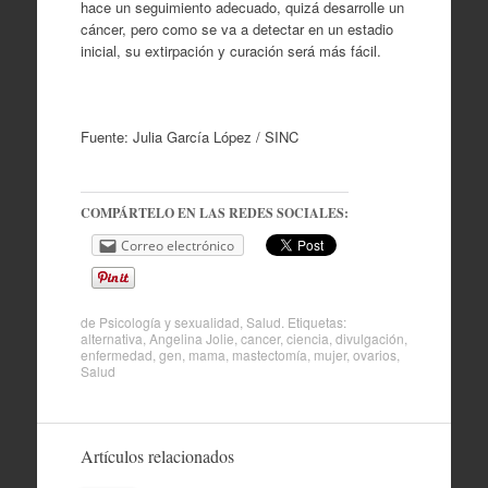
hace un seguimiento adecuado, quizá desarrolle un
cáncer, pero como se va a detectar en un estadio
inicial, su extirpación y curación será más fácil.
Fuente: Julia García López / SINC
COMPÁRTELO EN LAS REDES SOCIALES:
Correo electrónico
de
Psicología y sexualidad
,
Salud
. Etiquetas:
alternativa
,
Angelina Jolie
,
cancer
,
ciencia
,
divulgación
,
enfermedad
,
gen
,
mama
,
mastectomía
,
mujer
,
ovarios
,
Salud
Artículos relacionados