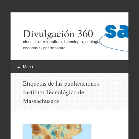
Divulgación 360
ciencia, arte y cultura, tecnología, ecología,
economía, gastronomía…
Menú
Ir
Etiquetas de las publicaciones:
al
Instituto Tecnológico de
contenido
Massachusetts