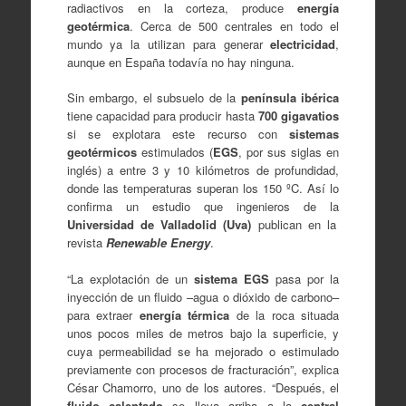
radiactivos en la corteza, produce
energía
geotérmica
. Cerca de 500 centrales en todo el
mundo ya la utilizan para generar
electricidad
,
aunque en España todavía no hay ninguna.
Sin embargo, el subsuelo de la
península ibérica
tiene capacidad para producir hasta
700 gigavatios
si se explotara este recurso con
sistemas
geotérmicos
estimulados (
EGS
, por sus siglas en
inglés) a entre 3 y 10 kilómetros de profundidad,
donde las temperaturas superan los 150 ºC. Así lo
confirma un estudio que ingenieros de la
Universidad de Valladolid (Uva)
publican en la
revista
Renewable Energy
.
“La explotación de un
sistema EGS
pasa por la
inyección de un fluido –agua o dióxido de carbono–
para extraer
energía térmica
de la roca situada
unos pocos miles de metros bajo la superficie, y
cuya permeabilidad se ha mejorado o estimulado
previamente con procesos de fracturación”, explica
César Chamorro, uno de los autores. “Después, el
fluido calentado
se lleva arriba a la
central