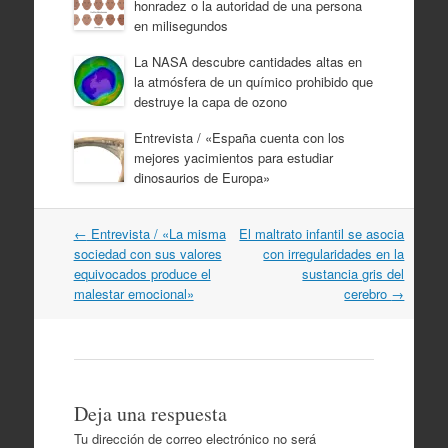
honradez o la autoridad de una persona
en milisegundos
La NASA descubre cantidades altas en
la atmósfera de un químico prohibido que
destruye la capa de ozono
Entrevista / «España cuenta con los
mejores yacimientos para estudiar
dinosaurios de Europa»
Navegación
←
Entrevista / «La misma
El maltrato infantil se asocia
por
sociedad con sus valores
con irregularidades en la
artículos
equivocados produce el
sustancia gris del
malestar emocional»
cerebro
→
Deja una respuesta
Tu dirección de correo electrónico no será