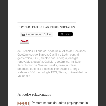
COMPÁRTELO EN LAS REDES SOCIALES:
Correo electrónico
de
Ciencias
. Etiquetas:
Andalucía
,
Atlas de Recursos
Geotérmicos de Europa
,
Castilla y León
,
central
geotérmica
,
EGS
,
electricidad
,
energía
,
energía
renovables
,
españa
,
Galicia
,
geotérmica
,
Instituto
Tecnológico de Massachusetts
,
nasa
,
nuclear
,
potencia
,
potencia eléctrica
,
Renewable Energy
,
sistemas EGS
,
tecnología EGS
,
Tierra
,
Universidad de
Valladolid
Artículos relacionados
Primera impresión: cómo prejuzgamos la