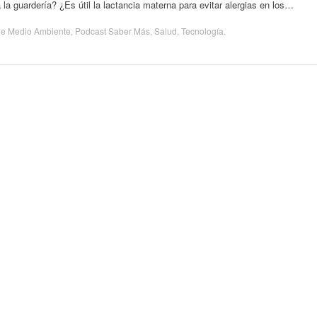
 la guardería? ¿Es útil la lactancia materna para evitar alergias en los…
de
Medio Ambiente
,
Podcast Saber Más
,
Salud
,
Tecnología
.