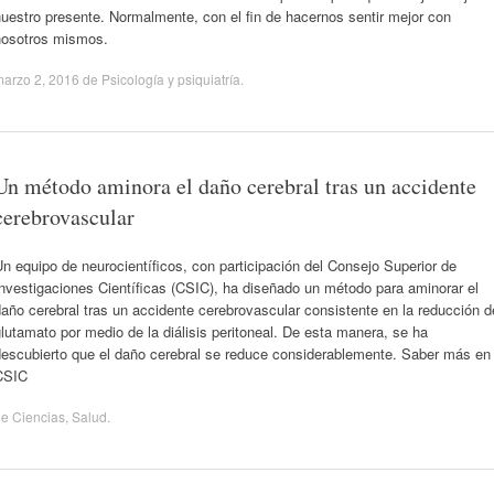
uestro presente. Normalmente, con el fin de hacernos sentir mejor con
nosotros mismos.
arzo 2, 2016
de
Psicología y psiquiatría
.
Un método aminora el daño cerebral tras un accidente
cerebrovascular
n equipo de neurocientíficos, con participación del Consejo Superior de
nvestigaciones Científicas (CSIC), ha diseñado un método para aminorar el
año cerebral tras un accidente cerebrovascular consistente en la reducción d
lutamato por medio de la diálisis peritoneal. De esta manera, se ha
descubierto que el daño cerebral se reduce considerablemente. Saber más en
CSIC
de
Ciencias
,
Salud
.