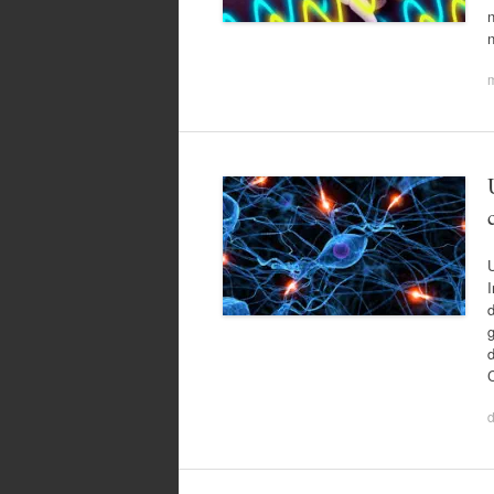
n
m
U
I
d
g