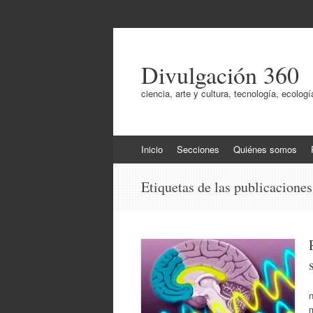
Divulgación 360
ciencia, arte y cultura, tecnología, ecol
Ir
Inicio
Secciones
Quiénes somos
al
contenido
Etiquetas de las publicacione