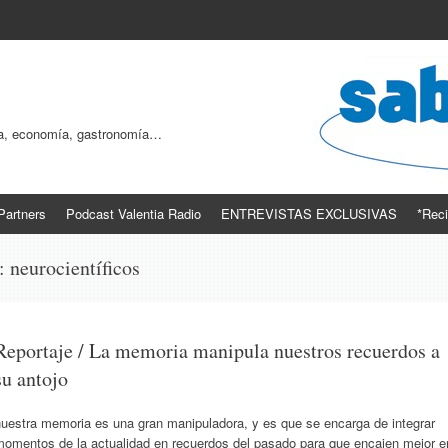
ogía, economía, gastronomía…
Partners
Podcast Valentia Radio
ENTREVISTAS EXCLUSIVAS
*Reci
s:
neurocientíficos
Reportaje / La memoria manipula nuestros recuerdos a
su antojo
nuestra memoria es una gran manipuladora, y es que se encarga de integrar
momentos de la actualidad en recuerdos del pasado para que encajen mejor e