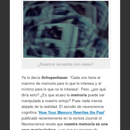
¿Nuestros recuerdos son reales?
Ya lo decía
Schopenhauer
. “Cada uno tiene el
máximo de memoria para lo que le interesa y el
mínimo para lo que no le interesa”. Pero, ¿por qué
diría esto? ¿Es que acaso la
memoria
puede ser
manipulada a nuestro antojo? Pues nada menos
alejado de la realidad. El estudio de neurociencia
cognitiva
‘
How Your Memory Rewrites the Past
’
publicado recientemente en la revista Journal of
Neuroscience revela que
nuestra memoria es una
gran manipuladora
, y es que se encarga de