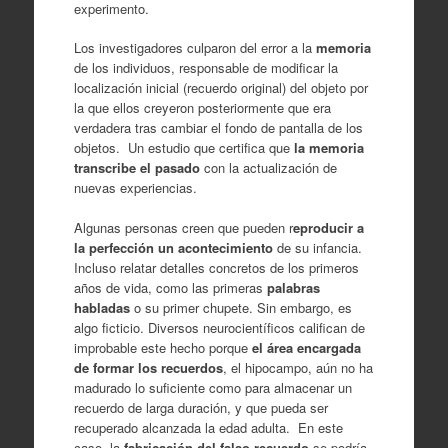
experimento.
Los investigadores culparon del error a la
memoria
de los individuos, responsable de modificar la
localización inicial (recuerdo original) del objeto por
la que ellos creyeron posteriormente que era
verdadera tras cambiar el fondo de pantalla de los
objetos. Un estudio que certifica que
la memoria
transcribe el pasado
con la actualización de
nuevas experiencias.
Algunas personas creen que pueden r
eproducir a
la perfección un acontecimiento
de su infancia.
Incluso relatar detalles concretos de los primeros
años de vida, como las primeras
palabras
habladas
o su primer chupete. Sin embargo, es
algo ficticio. Diversos neurocientíficos califican de
improbable este hecho porque
el área encargada
de formar los recuerdos
, el hipocampo, aún no ha
madurado lo suficiente como para almacenar un
recuerdo de larga duración, y que pueda ser
recuperado alcanzada la edad adulta. En este
caso, la
fabricación del falso recuerdo
se podría