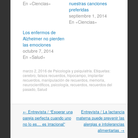
En «Ciencias»
nuestras canciones
preferidas
septiembre 1, 2014
En «Ciencias»
Los enfermos de
Alzheimer no pierden
las emociones
octubre 7, 2014
En «Salud»
marzo 2, 2016
de
Psicología y psiquiatría
. Etiquetas:
cerebro
,
falsos recuerdos
,
hipocampo
,
implantar
recuerdos
,
manipulación de recuerdos
,
memoria
,
neurocientíficos
,
psicología
,
recuerdos
,
recuerdos del
pasado
,
Salud
Navegación
←
Entrevista / “Esperar una
Entrevista / La lactancia
por
pareja perfecta cuando uno
materna puede prevenir las
artículos
no lo es… es irracional”
alergias e intolerancias
alimentarias
→