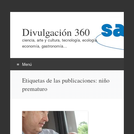
Divulgación 360
ciencia, arte y cultura, tecnología, ecología,
economía, gastronomía…
Menú
Ir
Etiquetas de las publicaciones:
niño
al
prematuro
contenido