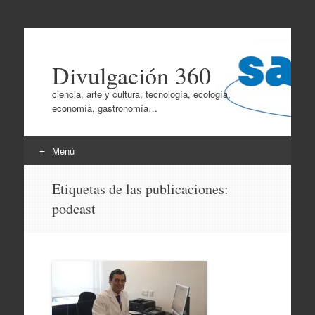
Divulgación 360
ciencia, arte y cultura, tecnología, ecología,
economía, gastronomía…
Menú
Ir
Etiquetas de las publicaciones:
al
podcast
contenido