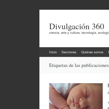
Divulgación 360
ciencia, arte y cultura, tecnología, ecol
Ir
Inicio
Secciones
Quiénes somos
al
contenido
Etiquetas de las publicacione
e