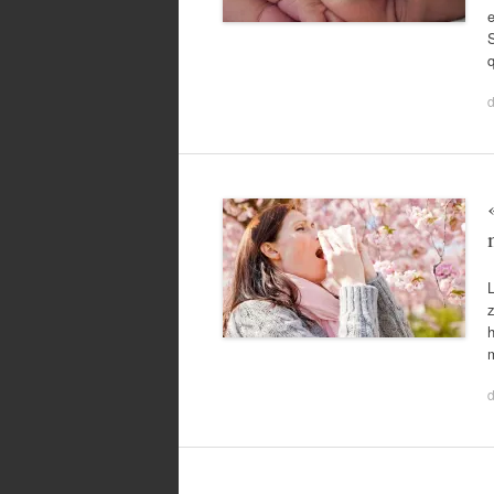
e
L
z