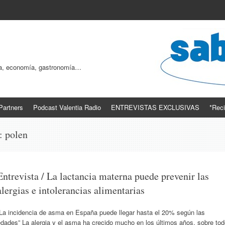
ogía, economía, gastronomía…
Partners
Podcast Valentia Radio
ENTREVISTAS EXCLUSIVAS
*Reci
s:
polen
Entrevista / La lactancia materna puede prevenir las
alergias e intolerancias alimentarias
“La incidencia de asma en España puede llegar hasta el 20% según las
dades” La alergia y el asma ha crecido mucho en los últimos años, sobre to