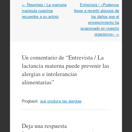
Navegación
←
Reportaje / La memoria
Entrevista / «Podemos
por
manipula nuestros
llegar a revertir algunos de
artículos
recuerdos a su antojo
los daños que el
envejecimiento ha
ocasionado en nuestro
organismo»
→
Un comentario de “
Entrevista / La
lactancia materna puede prevenir las
alergias e intolerancias
alimentarias
”
Pingback:
qué produce las alergias
Deja una respuesta