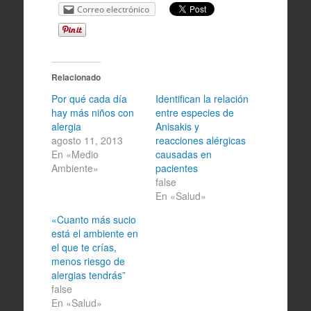
Correo electrónico
Relacionado
Por qué cada día
Identifican la relación
hay más niños con
entre especies de
alergia
Anisakis y
agosto 11, 2013
reacciones alérgicas
En «Medio
causadas en
Ambiente»
pacientes
false
En «Salud»
«Cuanto más sucio
está el ambiente en
el que te crías,
menos riesgo de
alergias tendrás”
false
En «Salud»