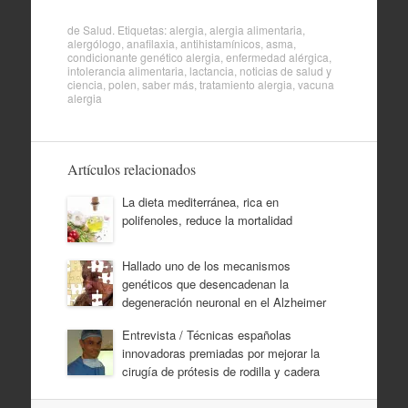
de
Salud
. Etiquetas:
alergia
,
alergia alimentaria
,
alergólogo
,
anafilaxia
,
antihistamínicos
,
asma
,
condicionante genético alergia
,
enfermedad alérgica
,
intolerancia alimentaria
,
lactancia
,
noticias de salud y
ciencia
,
polen
,
saber más
,
tratamiento alergia
,
vacuna
alergia
Artículos relacionados
La dieta mediterránea, rica en
polifenoles, reduce la mortalidad
Hallado uno de los mecanismos
genéticos que desencadenan la
degeneración neuronal en el Alzheimer
Entrevista / Técnicas españolas
innovadoras premiadas por mejorar la
cirugía de prótesis de rodilla y cadera