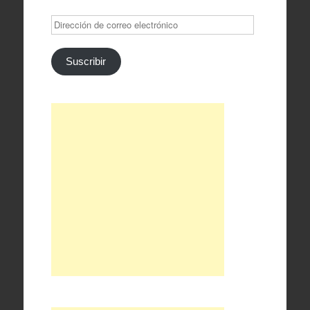
Dirección
de
correo
electrónico
Suscribir