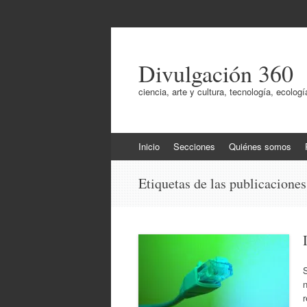
Divulgación 360
ciencia, arte y cultura, tecnología, ecol
Ir
Inicio
Secciones
Quiénes somos
al
contenido
Etiquetas de las publicacione
S
r