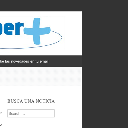
be las novedades en tu email
BUSCA UNA NOTICIA
Search
et
n
ro