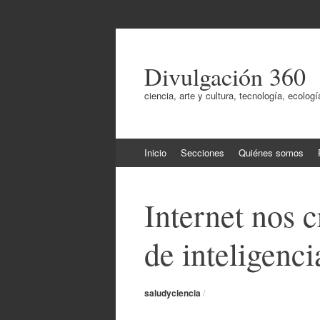
Divulgación 360
ciencia, arte y cultura, tecnología, ecol
Ir
Inicio
Secciones
Quiénes somos
al
contenido
Internet nos c
de inteligenci
saludyciencia
/