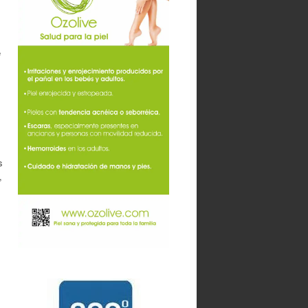
e
s
,