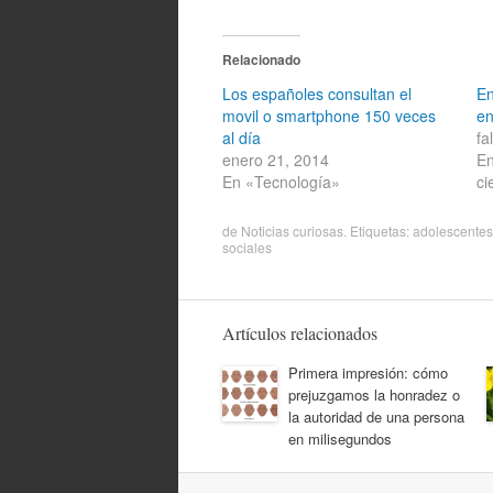
Relacionado
Los españoles consultan el
En
movil o smartphone 150 veces
en
al día
fa
enero 21, 2014
En
En «Tecnología»
ci
de
Noticias curiosas
. Etiquetas:
adolescentes
sociales
Artículos relacionados
Primera impresión: cómo
prejuzgamos la honradez o
la autoridad de una persona
en milisegundos