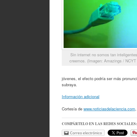
Sin internet no somos tan inteligent
creemos. (Imagen: Amazings / NCYT
jóvenes, el efecto podría ser más pronunci
subraya.
Información adicional
Cortesía de
www.noticiasdelaciencia.com
,
COMPÁRTELO EN LAS REDES SOCIALES:
Correo electrónico