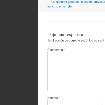
Navegación
←
La diabetes gestacional puede provocar 
por
autismo en el feto
artículos
Deja una respuesta
Tu dirección de correo electrónico no será
Comentario
*
Nombre
*