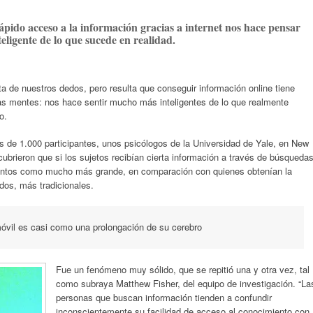
rápido acceso a la información gracias a internet nos hace pensar
eligente de lo que sucede en realidad.
ta de nuestros dedos, pero resulta que conseguir información online tiene
as mentes: nos hace sentir mucho más inteligentes de lo que realmente
o.
 de 1.000 participantes, unos psicólogos de la Universidad de Yale, en New
brieron que si los sujetos recibían cierta información a través de búsqueda
ientos como mucho más grande, en comparación con quienes obtenían la
dos, más tradicionales.
móvil es casi como una prolongación de su cerebro
Fue un fenómeno muy sólido, que se repitió una y otra vez, tal
como subraya Matthew Fisher, del equipo de investigación. “La
personas que buscan información tienden a confundir
inconscientemente su facilidad de acceso al conocimiento con