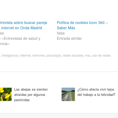
trevista sobre buscar pareja
Política de cookies Icom 360 –
 internet en Onda Madrid
Saber Más
lse
false
 «Entrevistas de salud y
Entrada similar
encia»
,
inteligencia
,
internet
,
menores
,
psicología
,
redes sociales
,
rrss
,
uso de redes
Las abejas se sienten
¿Cómo afecta vivir lejos
atraídas por algunos
del trabajo a la felicidad?
pesticidas