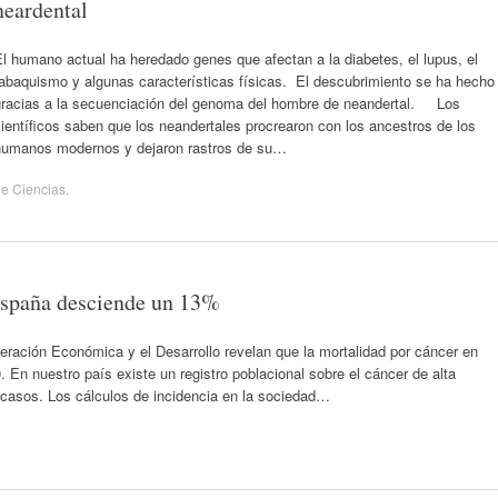
neardental
l humano actual ha heredado genes que afectan a la diabetes, el lupus, el
tabaquismo y algunas características físicas. El descubrimiento se ha hecho
gracias a la secuenciación del genoma del hombre de neandertal. Los
ientíficos saben que los neandertales procrearon con los ancestros de los
humanos modernos y dejaron rastros de su…
de
Ciencias
.
España desciende un 13%
eración Económica y el Desarrollo revelan que la mortalidad por cáncer en
n nuestro país existe un registro poblacional sobre el cáncer de alta
 casos. Los cálculos de incidencia en la sociedad…