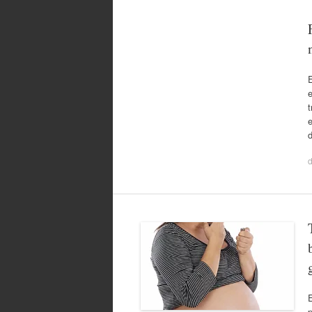
E
e
t
e
E
p