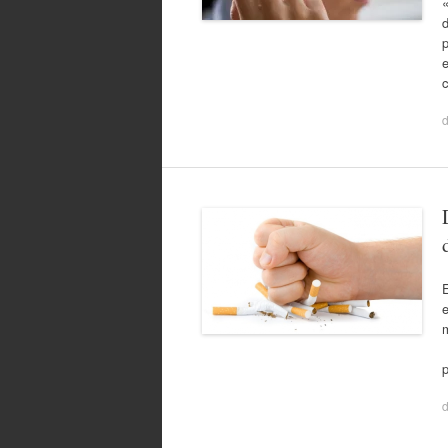
«
p
p