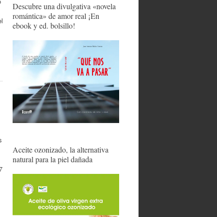
o
Descubre una divulgativa «novela
romántica» de amor real ¡En
el
ebook y ed. bolsillo!
s
Aceite ozonizado, la alternativa
natural para la piel dañada
.
7