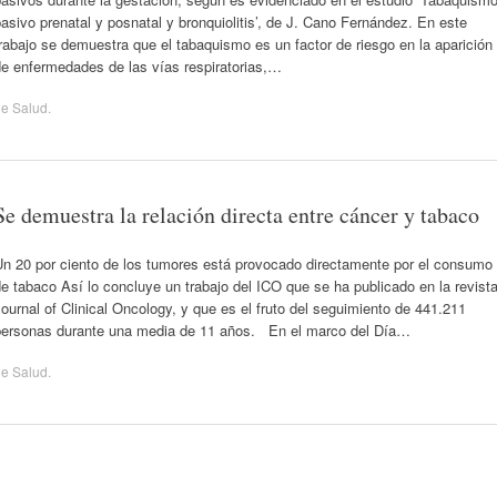
asivo prenatal y posnatal y bronquiolitis’, de J. Cano Fernández. En este
rabajo se demuestra que el tabaquismo es un factor de riesgo en la aparición
de enfermedades de las vías respiratorias,…
de
Salud
.
Se demuestra la relación directa entre cáncer y tabaco
Un 20 por ciento de los tumores está provocado directamente por el consumo
e tabaco Así lo concluye un trabajo del ICO que se ha publicado en la revist
ournal of Clinical Oncology, y que es el fruto del seguimiento de 441.211
personas durante una media de 11 años. En el marco del Día…
de
Salud
.