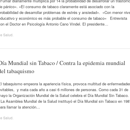
Fumar diariamente multiplica por 14 la probabilidad de desarrollar un trastorn
de pánico». «El consumo de tabaco claramente está asociado con la
robabilidad de desarrollar problemas de estrés y ansiedad». «Con menor niv
educativo y económico es más probable el consumo de tabaco« Entrevista
con el Doctor en Psicología Antonio Cano Vindel. El presidente…
de
Salud
.
Día Mundial sin Tabaco / Contra la epidemia mundial
del tabaquismo
El tabaquismo empeora la apariencia física, provoca multitud de enfermedade
evitables, y mata cada año a casi 6 millones de personas. Como cada 31 de
mayo la Organización Mundial de la Salud celebra el Día Mundial Sin Tabaco
La Asamblea Mundial de la Salud instituyó el Día Mundial sin Tabaco en 198
ara llamar la atención…
de
Salud
.