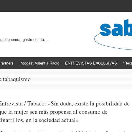
ogía, economía, gastronomía…
Partners
Podcast Valentia Radio
ENTREVISTAS EXCLUSIVAS
*Reci
s:
tabaquismo
Entrevista / Tabaco: «Sin duda, existe la posibilidad de
que la mujer sea más propensa al consumo de
cigarrillos, en la sociedad actual»