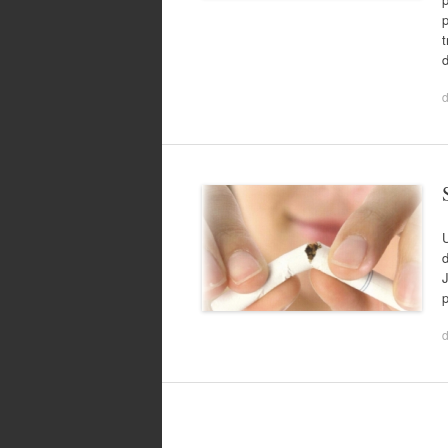
p
t
d
J