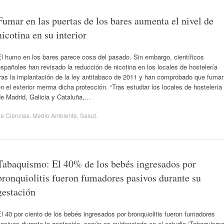
Fumar en las puertas de los bares aumenta el nivel de
nicotina en su interior
l humo en los bares parece cosa del pasado. Sin embargo, científicos
spañoles han revisado la reducción de nicotina en los locales de hostelería
ras la implantación de la ley antitabaco de 2011 y han comprobado que fumar
n el exterior merma dicha protección. “Tras estudiar los locales de hostelería
de Madrid, Galicia y Cataluña,…
de
Ciencias
,
Medio Ambiente
,
Salud
.
Tabaquismo: El 40% de los bebés ingresados por
bronquiolitis fueron fumadores pasivos durante su
gestación
l 40 por ciento de los bebés ingresados por bronquiolitis fueron fumadores
asivos durante la gestación, según es evidenciado en el estudio ‘Tabaquism