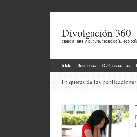
Divulgación 360
ciencia, arte y cultura, tecnología, ecol
Ir
Inicio
Secciones
Quiénes somos
al
contenido
Etiquetas de las publicacione