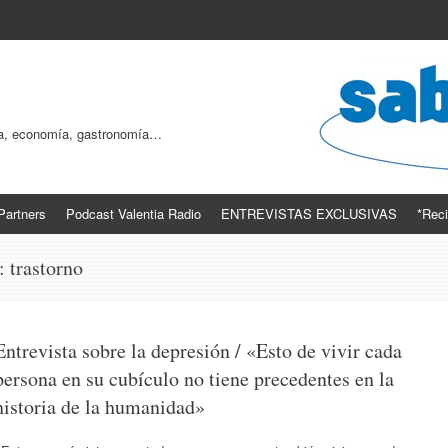
ogía, economía, gastronomía…
Partners
Podcast Valentia Radio
ENTREVISTAS EXCLUSIVAS
*Reci
s:
trastorno
Entrevista sobre la depresión / «Esto de vivir cada
persona en su cubículo no tiene precedentes en la
historia de la humanidad»