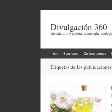
Divulgación 360
ciencia, arte y cultura, tecnología, ecol
Ir
Inicio
Secciones
Quiénes somos
al
contenido
Etiquetas de las publicacione
E
c