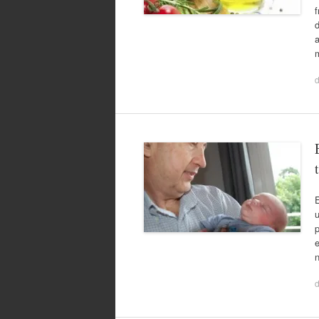
f
a
u