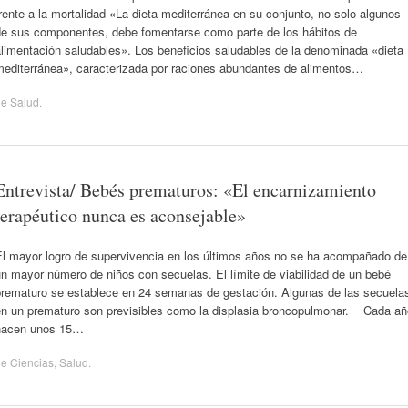
rente a la mortalidad «La dieta mediterránea en su conjunto, no solo algunos
de sus componentes, debe fomentarse como parte de los hábitos de
limentación saludables». Los beneficios saludables de la denominada «dieta
mediterránea», caracterizada por raciones abundantes de alimentos…
de
Salud
.
Entrevista/ Bebés prematuros: «El encarnizamiento
terapéutico nunca es aconsejable»
El mayor logro de supervivencia en los últimos años no se ha acompañado de
n mayor número de niños con secuelas. El límite de viabilidad de un bebé
prematuro se establece en 24 semanas de gestación. Algunas de las secuela
en un prematuro son previsibles como la displasia broncopulmonar. Cada añ
nacen unos 15…
de
Ciencias
,
Salud
.