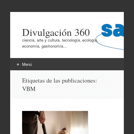
Divulgación 360
ciencia, arte y cultura, tecnología, ecología,
economía, gastronomía…
Menú
Ir
Etiquetas de las publicaciones:
al
VBM
contenido