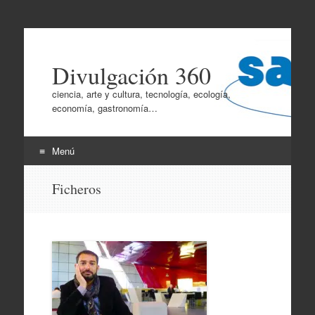
Divulgación 360
ciencia, arte y cultura, tecnología, ecología,
economía, gastronomía…
Menú
Ir
Ficheros
al
contenido